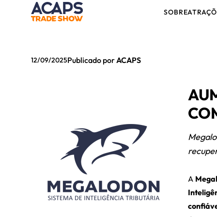
SOBRE
ATRAÇÕ
Publicado por
ACAPS
12/09/2025
AUM
COM
Megalod
recuper
A
Megalo
Inteligê
confiáv