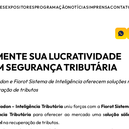
ES
EXPOSITORES
PROGRAMAÇÃO
NOTÍCIAS
IMPRENSA
CONTAT
ENTE SUA LUCRATIVIDADE
 SEGURANÇA TRIBUTÁRIA
on e Fiorot Sistema de Inteligência oferecem soluções 
ação de tributos
don – Inteligência Tributária
uniu forças com a
Fiorot Siste
ncia Tributária
para oferecer ao mercado uma s
olução sól
el
na recuperação de tributos.