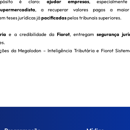
pósito é claro:
ajudar empresas
, especialment
supermercadista
, a recuperar valores pagos a maio
m teses jurídicas já
pacificadas
pelos tribunais superiores.
ria
e a credibilidade da
Fiorot
, entregam
segurança jurí
es.
ões da Megalodon – Inteligência Tributária e Fiorot Siste