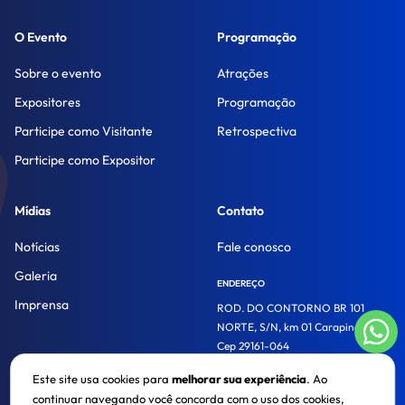
O Evento
Programação
Sobre o evento
Atrações
Expositores
Programação
Participe como Visitante
Retrospectiva
Participe como Expositor
Mídias
Contato
Notícias
Fale conosco
Galeria
ENDEREÇO
Imprensa
ROD. DO CONTORNO BR 101
NORTE, S/N, km 01 Carapina/ES -
Cep 29161-064
Este site usa cookies para
melhorar sua experiência
. Ao
continuar navegando você concorda com o uso dos cookies,