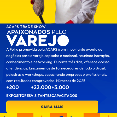
ACAPS TRADE SHOW
A Feira promovida pela ACAPS é um importante evento de
negócios para o varejo capixaba e nacional, reunindo inovação,
conhecimento e networking. Durante três dias, oferece acesso
a tendências, lançamentos de fornecedores de todo o Brasil,
palestras e workshops, capacitando empresas e profissionais,
com resultados comprovados. Números de 2025:
+200
+22.000
+3.000
EXPOSITORES
VISITANTES
CAPACITADOS
SAIBA MAIS