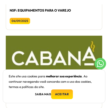
NSF: EQUIPAMENTOS PARA O VAREJO
04/09/2025
Este site usa cookies para
melhorar sua experiência
. Ao
continuar navegando você concorda com o uso dos cookies,
termos e políticas do site.
CABANA ALIMENTOS PREPARA LANÇAMENTOS PARA
A FEIRA
SAIBA MAIS
ACEITAR
04/09/2025