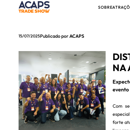
SOBRE
ATRAÇÕ
Publicado por
ACAPS
15/07/2025
DIS
NA 
Expect
evento
Com sed
especia
forte at