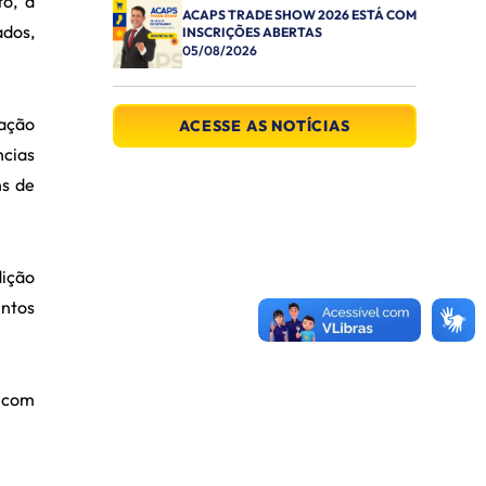
o, a
ACAPS TRADE SHOW 2026 ESTÁ COM
dos,
INSCRIÇÕES ABERTAS
05/08/2026
iação
ACESSE AS NOTÍCIAS
ncias
ns de
dição
entos
s com