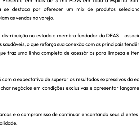
. Presente em mais de 3 mil PDVs em todo o Espírito Sant
 se destaca por oferecer um mix de produtos seleciona
lam as vendas no varejo.
m distribuição no estado e membro fundador do DEAS – assoc
s saudáveis, o que reforça sua conexão com as principais tendê
que traz uma linha completa de acessórios para limpeza e ite
om a expectativa de superar os resultados expressivos da e
fechar negócios em condições exclusivas e apresentar lançam
arcas e o compromisso de continuar encantando seus cliente
alidade.