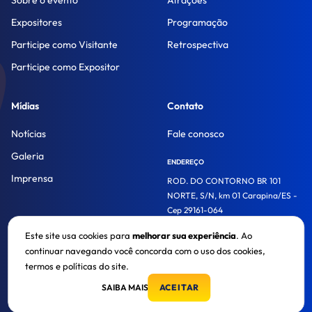
Sobre o evento
Atrações
Expositores
Programação
Participe como Visitante
Retrospectiva
Participe como Expositor
Mídias
Contato
Notícias
Fale conosco
Galeria
ENDEREÇO
Imprensa
ROD. DO CONTORNO BR 101
NORTE, S/N, km 01 Carapina/ES -
Cep 29161-064
Este site usa cookies para
melhorar sua experiência
. Ao
continuar navegando você concorda com o uso dos cookies,
© 2026. Acaps Trade Show. Todos os direitos reservados.
termos e políticas do site.
SAIBA MAIS
ACEITAR
Política de privacidade
CRAFTED BY