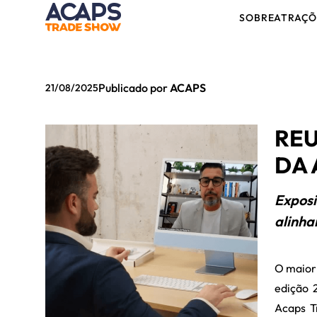
SOBRE
ATRAÇÕ
Publicado por
ACAPS
21/08/2025
RE
DA 
Exposi
alinha
O maior 
edição 
Acaps T