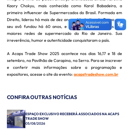
Kaory Chokyu, mais conhecida como Karol Babadeira, a
primeira influencer de Supermercados do Brasil. Formada em
Direito, liderou há mais de dez anos o Marketing do Grupo que
seu avô fundou há 60 anos, e que hoje está entre as dez
maiores redes de supermercado do Rio de Janeiro. Sua
irreverência, humor e autenticidade conquistaram o país.
A Acaps Trade Show 2025 acontece nos dias 16,17 e 18 de
setembro, no Pavilhão de Carapina, na Serra. Para se inscrever
e conferir mais informações sobre a programação e
expositores, acesse o site do evento:
acapstradeshow.com.br
CONFIRA OUTRAS NOTÍCIAS
ESPAÇO EXCLUSIVO RECEBERÁ ASSOCIADOS NA ACAPS
TRADE SHOW
05/08/2026