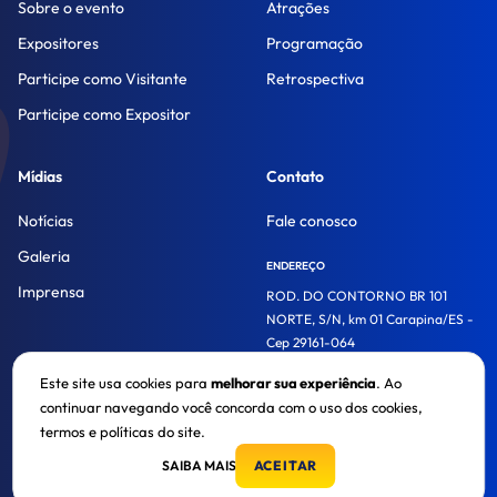
Sobre o evento
Atrações
Expositores
Programação
Participe como Visitante
Retrospectiva
Participe como Expositor
Mídias
Contato
Notícias
Fale conosco
Galeria
ENDEREÇO
Imprensa
ROD. DO CONTORNO BR 101
NORTE, S/N, km 01 Carapina/ES -
Cep 29161-064
Este site usa cookies para
melhorar sua experiência
. Ao
continuar navegando você concorda com o uso dos cookies,
© 2026. Acaps Trade Show. Todos os direitos reservados.
termos e políticas do site.
SAIBA MAIS
ACEITAR
Política de privacidade
CRAFTED BY