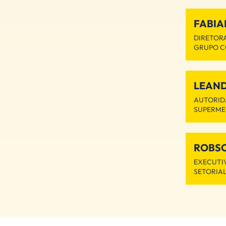
FABIA
DIRETORA
GRUPO C
LEAN
AUTORID
SUPERM
ROBS
EXECUTI
SETORIAL