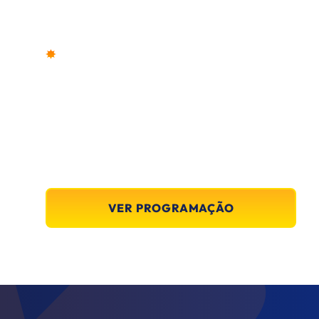
PROGRAMAÇÃO COMPLETA
VEJA A PROGRAMAÇÃ
EVENTO E PLANEJE S
Palestras, painéis e experiências imersivas com os pr
VER PROGRAMAÇÃO